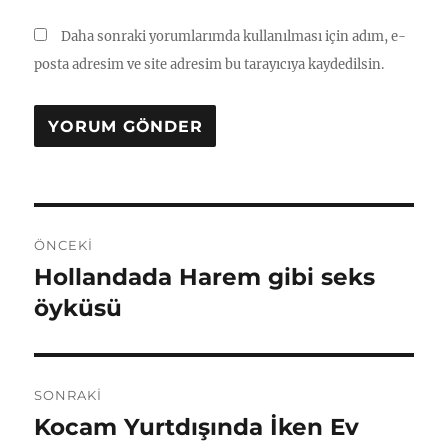
Daha sonraki yorumlarımda kullanılması için adım, e-
posta adresim ve site adresim bu tarayıcıya kaydedilsin.
Yazı
ÖNCEKI
gezinmesi
Hollandada Harem gibi seks
Önceki
yazı:
öyküsü
SONRAKI
Kocam Yurtdışında İken Ev
Sonraki