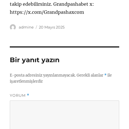
takip edebilirsiniz. Grandpashabet x:
https://x.com/Grandpashaxcom
Yazar
Yayın
admine
20 Mayıs 2025
tarihi
Bir yanıt yazın
E-posta adresiniz yayınlanmayacak.
Gerekli alanlar
*
ile
işaretlenmişlerdir
YORUM
*